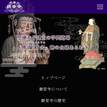
トップページ
六二一年
お知らせ
聖徳太子建立の学問道場
くまごりしょうじゃ
「
熊凝精舎
」跡の由緒あるお寺
額安寺について
額安寺の歴史
境内ご案内
トップページ
額安寺について
額安寺霊園
額安寺の歴史
仏舎利殿・納骨堂