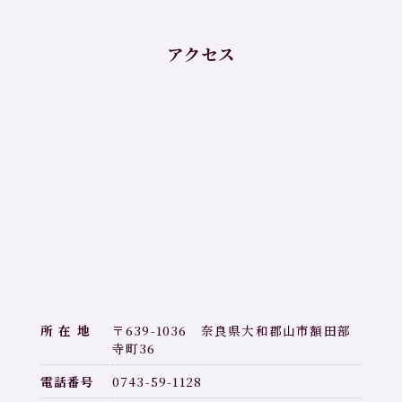
アクセス
所
在
地
〒639-1036 奈良県大和郡山市額田部
寺町36
電
話
番
号
0743-59-1128