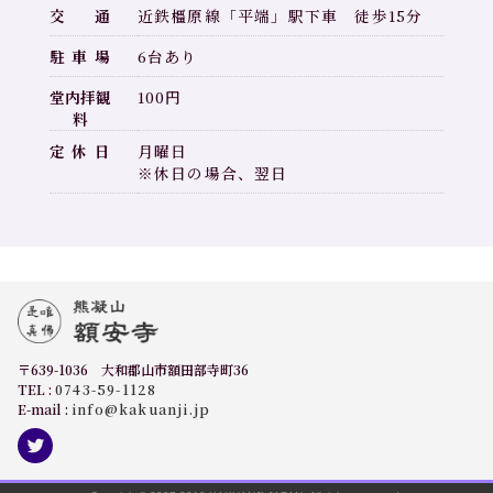
交
通
近鉄橿原線「平端」駅下車 徒歩15分
駐
車
場
6台あり
堂内拝観
100円
料
定
休
日
月曜日
※休日の場合、翌日
〒639-1036 大和郡山市額田部寺町36
TEL :
0743-59-1128
E-mail :
info@kakuanji.jp