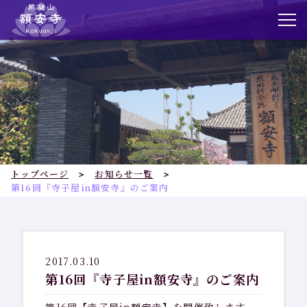
トップページ
お知らせ
額安寺について
トップページ
お知らせ一覧
額安寺の歴史
第16回『寺子屋in額安寺』のご案内
境内ご案内
額安寺霊園
2017.03.10
第16回『寺子屋in額安寺』のご案内
仏舎利殿・納骨堂