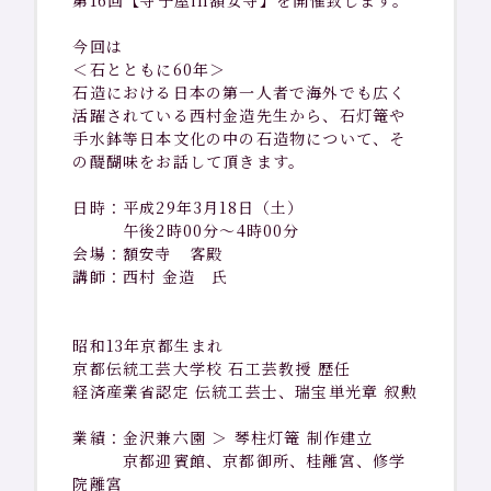
第16回【寺子屋in額安寺】を開催致します。
今回は
お問い合わせ
＜石とともに60年＞
石造における日本の第一人者で海外でも広く
プライバシーポリシー
活躍されている西村金造先生から、石灯篭や
手水鉢等日本文化の中の石造物について、そ
の醍醐味をお話して頂きます。
日時：平成29年3月18日（土）
午後2時00分～4時00分
会場：額安寺 客殿
講師：西村 金造 氏
昭和13年京都生まれ
京都伝統工芸大学校 石工芸教授 歴任
経済産業省認定 伝統工芸士、瑞宝単光章 叙勲
業績：金沢兼六園 ＞ 琴柱灯篭 制作建立
京都迎賓館、京都御所、桂離宮、修学
院離宮