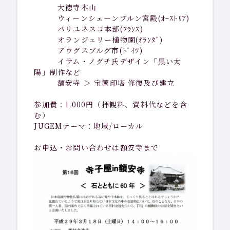
大徳寺本山
ウィーンシェーンブルン宮殿(ｵｰｽﾄﾘｱ)
パリユネスコ本部(ﾌﾗﾝｽ)
オランジェリー植物園(ｵﾗﾝﾀﾞ)
アウグスブルグ市(ﾄﾞｲﾂ)
イサム・ノグチ氏デザイン「黒い太
陽」制作など
額安寺 ＞ 宝篋印塔 修復及び建立
参加費：1,000円（拝観料、資料代などを含
む）
JUGEMテーマ：地域/ローカル
お申込・お問い合わせは額安寺まで